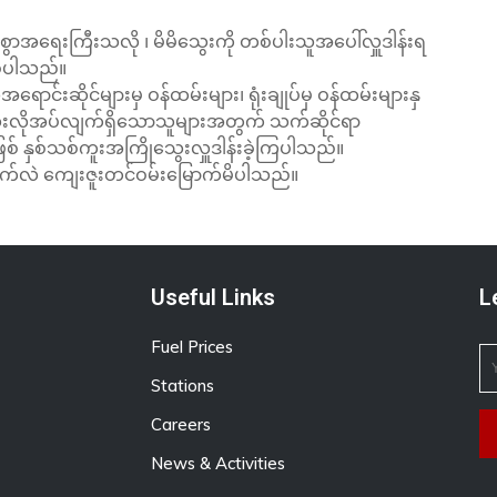
ွာအရေးကြီးသလို ၊ မိမိသွေးကို တစ်ပါးသူအပေါ်လှူဒါန်းရ
စ်ပါသည်။
င်းဆိုင်များမှ ဝန်ထမ်းများ၊ ရုံးချုပ်မှ ဝန်ထမ်းများနှ
 သွေးလိုအပ်လျက်ရှိသောသူများအတွက် သက်ဆိုင်ရာ
် နှစ်သစ်ကူးအကြိုသွေးလှူဒါန်းခဲ့ကြပါသည်။
ွက်လဲ ကျေးဇူးတင်ဝမ်းမြောက်မိပါသည်။
Useful Links
L
Fuel Prices
Stations
Careers
News & Activities