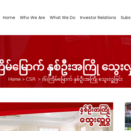
Home
Who We Are
What We Do
Investor Relations
Subst
Galaxy Club
ိမ်မြောက် နှစ်ဦးအကြို သွေးလှ
Corporate Credit Sales
Wholesales
Home
>
CSR
>
(၆)ကြိမ်မြောက် နှစ်ဦးအကြို သွေးလှူခြင်း
Promotion
Location
Max Service Co., Ltd.