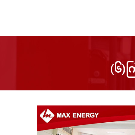
(၆)ကြ