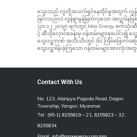
သွေးသည် လူတို့အသက်ရှင်နေထိုင်မှုအတွက် လွန်စ
ခြင်းသည်လဲ လွန်စွာမွန်မြတ်လှသော အလှူဒါနဖြ
(၃၀.၁၂.၂၀၁၉) ရက်တွင် Max Energy စက်သုံးဆီအရော
င့် ဆီသိုလှောင်စခန်းမှ ဝန်ထမ်းများစုပေါင်း၍
သွေးလှူဘဏ် အသီးသီးတွင် (၆) ကြိမ်မြောက်အဖြစ
သွေးလှူဒါန်းခဲ့ကြသော ဝန်ထမ်းများအားလုံးအတ
Contact With Us
No. 123, Alanpya Pagoda Road, Dagon
Township, Yangon, Myanmar.
Tel :
– 21,
– 32,
(95-1) 8255819
8255823
8255834
Email :
info@maxenergy.com.mm